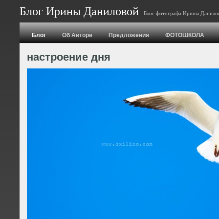
Блог Ирины Даниловой
Блог фотографа Ирины Данило
Блог
Об Авторе
Предложения
ФОТОШКОЛА
настроение дня